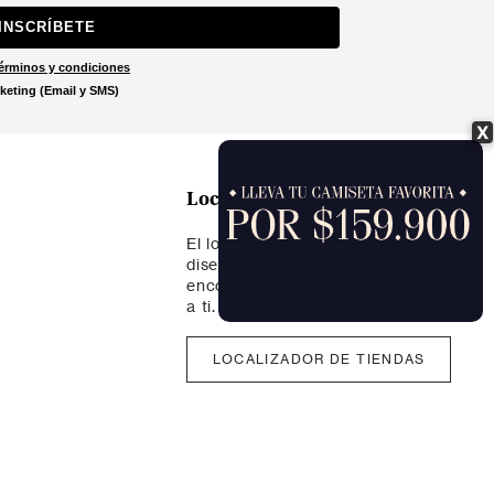
INSCRÍBETE
érminos y condiciones
keting (Email y SMS)
X
Localizar tienda
El localizador de tiendas está
diseñado para ayudarte a
encontrar la tienda más cercana
a ti.
LOCALIZADOR DE TIENDAS