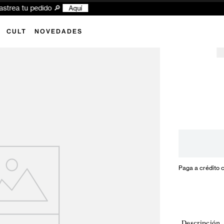
xplora las novedades y encuentra tu próximo look Superdry ✨
Aquí
CULT
NOVEDADES
Paga a crédito 