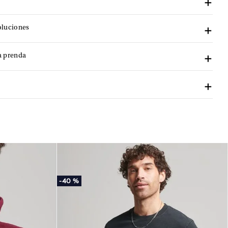
oluciones
a prenda
-
40 %