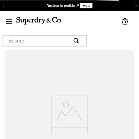
‹
›
Rastrea tu pedido 🔎
Aquí
0
Buscar