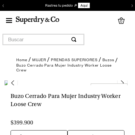
‹
›
Rastrea tu pedido 🔎
Aquí
0
Buscar
MUJER
PRENDAS SUPERIORES
Buzos
Buzo Cerrado Para Mujer Industry Worker Loose
Crew
Encuentra tu talla
Buzo Cerrado Para Mujer Industry Worker
Loose Crew
$399.900