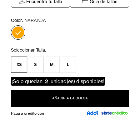
Encuentra tu talla
Guía de tallas
:
Color
NARANJA
XS
S
M
L
¡Solo quedan
2
unidad(es) disponibles!
AÑADIR A LA BOLSA
Paga a crédito con