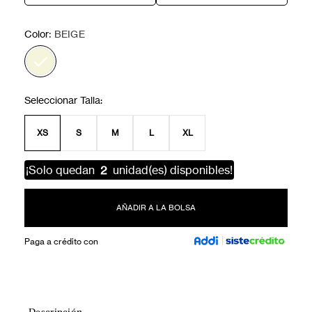
:
Color
BEIGE
XS
S
M
L
XL
¡Solo quedan
2
unidad(es) disponibles!
AÑADIR A LA BOLSA
Paga a crédito con