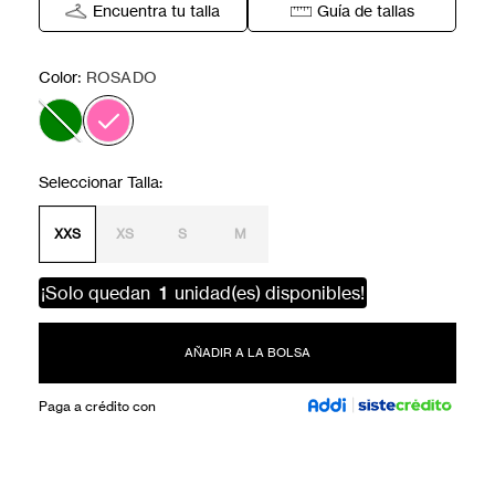
Encuentra tu talla
Guía de tallas
:
Color
ROSADO
XXS
XS
S
M
¡Solo quedan
1
unidad(es) disponibles!
AÑADIR A LA BOLSA
Paga a crédito con