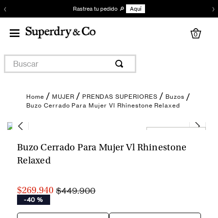
‹
›
Rastrea tu pedido 🔎
Aquí
0
Buscar
MUJER
PRENDAS SUPERIORES
Buzos
Buzo Cerrado Para Mujer Vl Rhinestone Relaxed
Encuentra tu talla
Buzo Cerrado Para Mujer Vl Rhinestone
Relaxed
$449.900
$269.940
-
40 %