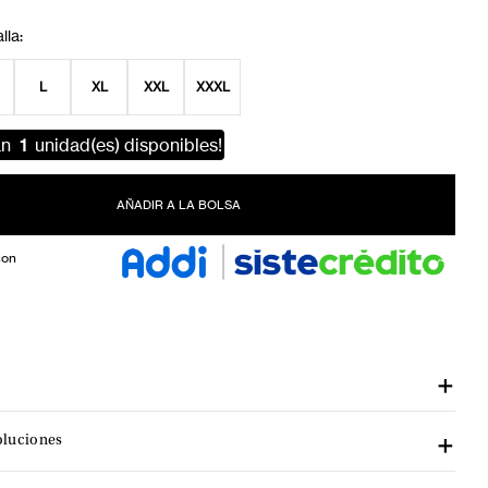
L
XL
XXL
XXXL
an
1
unidad(es) disponibles!
AÑADIR A LA BOLSA
con
oluciones