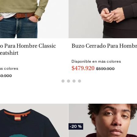
VISTA RÁPIDA
VISTA RÁPIDA
o Para Hombre Classic
Buzo Cerrado Para Hombr
eatshirt
Disponible en más colores
$479.920
$599.900
ás colores
49.900
-
20 %