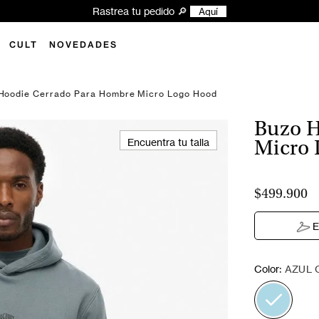
xplora las novedades y encuentra tu próximo look Superdry ✨
Aquí
CULT
NOVEDADES
Hoodie Cerrado Para Hombre Micro Logo Hood
Buzo H
Encuentra tu talla
Micro
$499.900
E
:
Color
AZUL 