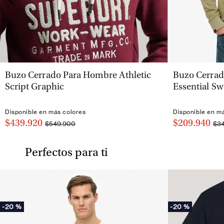
VISTA RÁPIDA
Buzo Cerrado Para Hombre Athletic
Buzo Cerrad
Script Graphic
Essential Sw
Disponible en más colores
Disponible en m
$439.920
$209.940
$549.900
$3
Perfectos para ti
-
20 %
-
20 %