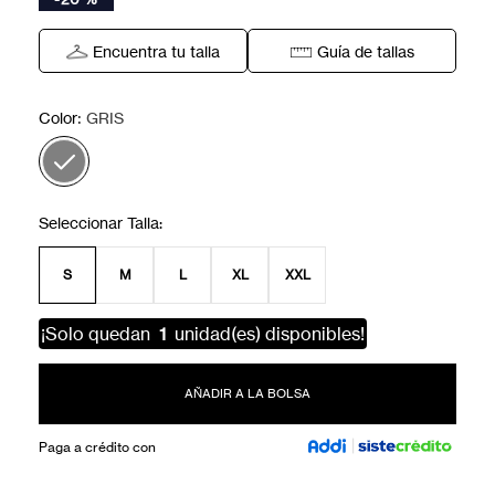
Encuentra tu talla
Guía de tallas
:
Color
GRIS
S
M
L
XL
XXL
¡Solo quedan
1
unidad(es) disponibles!
AÑADIR A LA BOLSA
Paga a crédito con