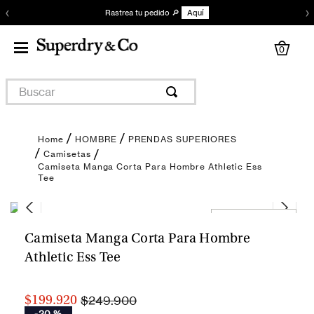
‹
›
Rastrea tu pedido 🔎
Aquí
0
Buscar
HOMBRE
PRENDAS SUPERIORES
Camisetas
Camiseta Manga Corta Para Hombre Athletic Ess
Tee
Encuentra tu talla
Camiseta Manga Corta Para Hombre
Athletic Ess Tee
$249.900
$199.920
-
20 %