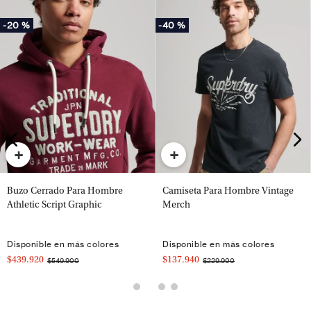
-
20 %
-
40 %
+
+
Buzo Cerrado Para Hombre
Camiseta Para Hombre Vintage
Athletic Script Graphic
Merch
Disponible en más colores
Disponible en más colores
$439.920
$137.940
$549.900
$229.900