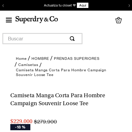
‹
›
Actualiza tu clóset 💙
Aquí
0
Buscar
HOMBRE
PRENDAS SUPERIORES
Camisetas
Camiseta Manga Corta Para Hombre Campaign
Souvenir Loose Tee
Encuentra tu talla
Camiseta Manga Corta Para Hombre
Campaign Souvenir Loose Tee
$279.900
$229.000
-
18 %