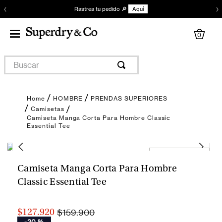
‹
›
Rastrea tu pedido 🔎
Aquí
0
Buscar
HOMBRE
PRENDAS SUPERIORES
Camisetas
Camiseta Manga Corta Para Hombre Classic
Essential Tee
Encuentra tu talla
Camiseta Manga Corta Para Hombre
Classic Essential Tee
$159.900
$127.920
-
20 %