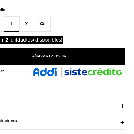
L
XL
XXL
an
2
unidad(es) disponibles!
AÑADIR A LA BOLSA
con
oluciones