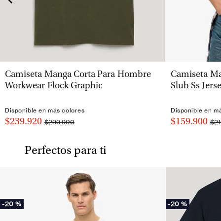
VISTA RÁPIDA
Camiseta Manga Corta Para Hombre
Camiseta Ma
Workwear Flock Graphic
Slub Ss Jer
Disponible en más colores
Disponible en m
$239.920
$159.900
$299.900
$21
Perfectos para ti
-
20 %
-
20 %