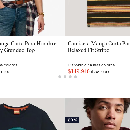
VISTA RÁPIDA
VISTA RÁPIDA
nga Corta Para Hombre
Camiseta Manga Corta Pa
sey Grandad Top
Relaxed Fit Stripe
ás colores
Disponible en más colores
$149.940
9.900
$249.900
-
20 %