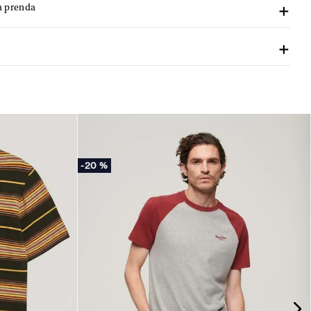
a prenda
-
20 %