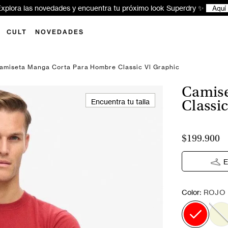
xplora las novedades y encuentra tu próximo look Superdry ✨
Aquí
CULT
NOVEDADES
amiseta Manga Corta Para Hombre Classic Vl Graphic
Camise
Encuentra tu talla
Classi
$199.900
E
:
Color
ROJO