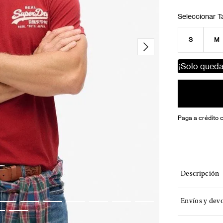
S
M
¡Solo qued
Paga a crédito 
Descripción
Envíos y dev