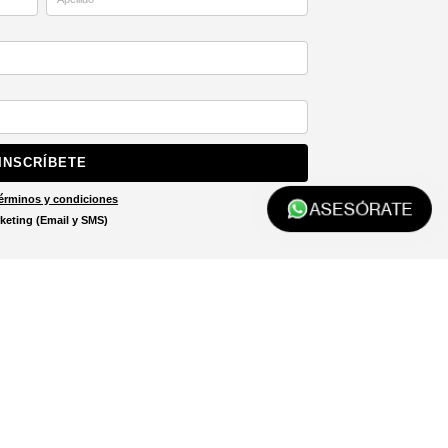
INSCRÍBETE
érminos y condiciones
ASESÓRATE
keting (Email y SMS)
Localizar tienda
El localizador de tiendas está
diseñado para ayudarte a
encontrar la tienda más cercana
a ti.