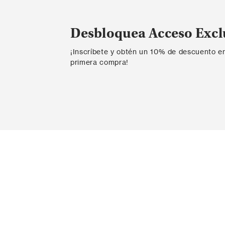
Desbloquea Acceso Excl
¡Inscríbete y obtén un 10% de descuento e
primera compra!
Contáctanos
Ayda
Ingresar PQR
Probador v
Contacta con nosotros
Envío
ESTUDIO DE MODA S.A.S.
Informaci