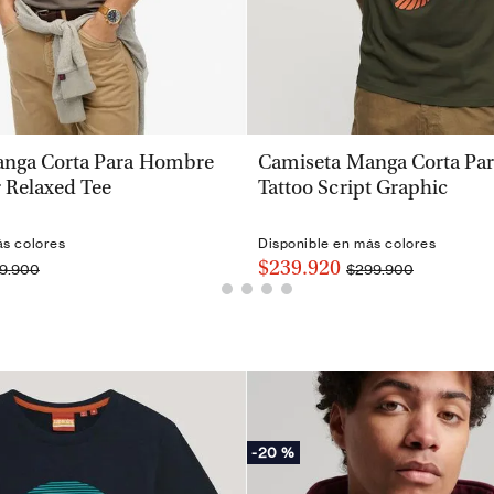
VISTA RÁPIDA
VISTA RÁPIDA
nga Corta Para Hombre
Camiseta Manga Corta Pa
 Relaxed Tee
Tattoo Script Graphic
ás colores
Disponible en más colores
$239.920
9.900
$299.900
-
20 %