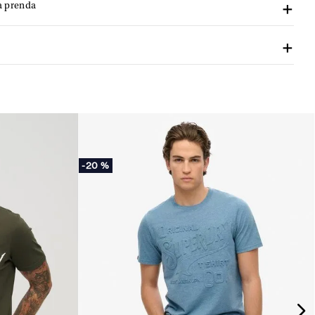
a prenda
-
20 %