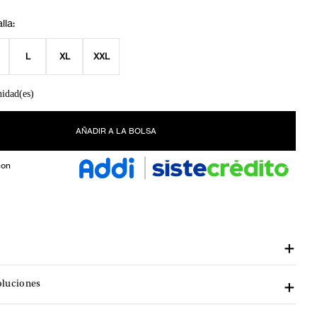
L
XL
XXL
nidad(es)
AÑADIR A LA BOLSA
con
oluciones