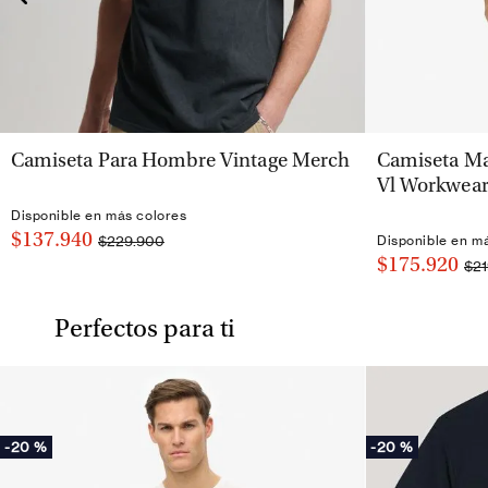
VISTA RÁPIDA
Camiseta Para Hombre Vintage Merch
Camiseta Ma
Vl Workwear
Disponible en más colores
$137.940
$229.900
Disponible en m
$175.920
$21
Perfectos para ti
-
20 %
-
20 %