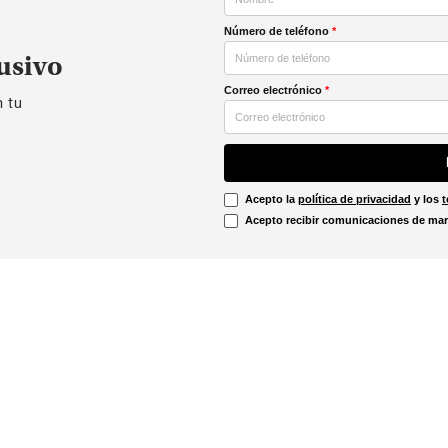
Número de teléfono
*
usivo
Correo electrónico
*
n tu
Acepto la
política de privacidad
y los
t
Acepto recibir comunicaciones de mar
Información Legal
irtual
Línea Ética
Términos y condiciones
ón sobre devoluciones
Promociones vigentes