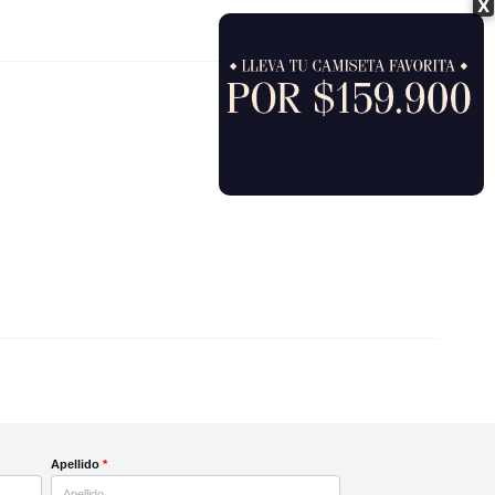
X
Apellido
*