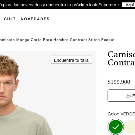
xplora las novedades y encuentra tu próximo look Superdry ✨
Aquí
CULT
NOVEDADES
amiseta Manga Corta Para Hombre Contrast Stitch Pocket
Camise
Encuentra tu talla
Contras
$199.900
E
:
Color
VERDE