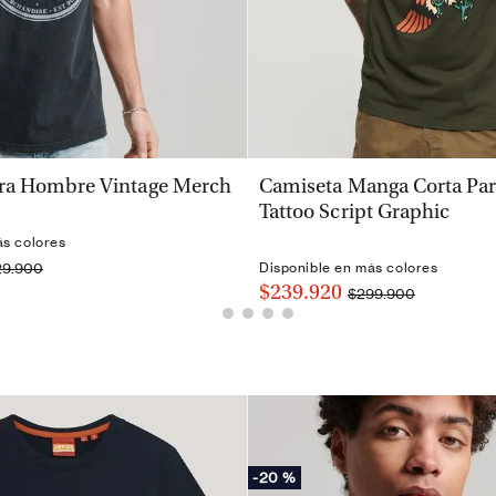
VISTA RÁPIDA
VISTA RÁPIDA
ra Hombre Vintage Merch
Camiseta Manga Corta Pa
Tattoo Script Graphic
ás colores
29.900
Disponible en más colores
$239.920
$299.900
-
20 %