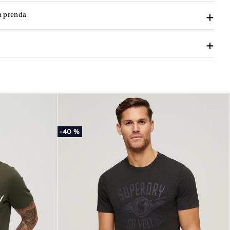
a prenda
-
40 %