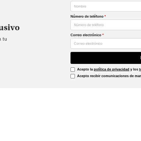
Número de teléfono
*
usivo
Correo electrónico
*
n tu
Acepto la
política de privacidad
y los
t
Acepto recibir comunicaciones de mar
Información Legal
irtual
Línea Ética
Términos y condiciones