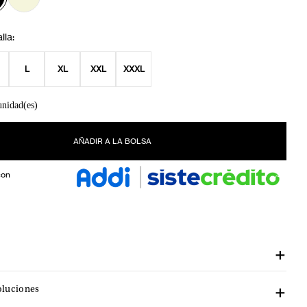
L
XL
XXL
XXXL
unidad(es)
AÑADIR A LA BOLSA
con
oluciones