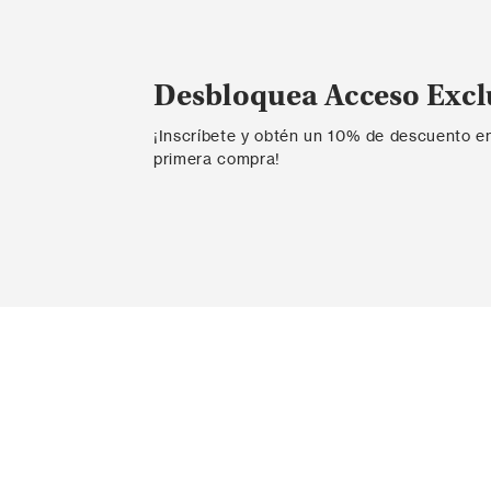
Desbloquea Acceso Excl
¡Inscríbete y obtén un 10% de descuento e
primera compra!
Contáctanos
Ayda
Ingresar PQR
Probador v
Contacta con nosotros
Envío