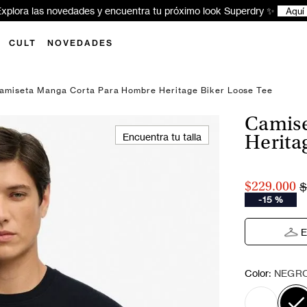
xplora las novedades y encuentra tu próximo look Superdry ✨
Aquí
CULT
NOVEDADES
amiseta Manga Corta Para Hombre Heritage Biker Loose Tee
Camise
Encuentra tu talla
Herita
$
$229.000
-
15 %
E
:
Color
NEGR