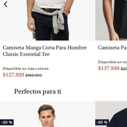
VISTA RÁPIDA
Camiseta Manga Corta Para Hombre
Camiseta Pa
Classic Essential Tee
Disponible en m
$137.940
$2
Disponible en más colores
$127.920
$159.900
Perfectos para ti
-
20 %
-
20 %