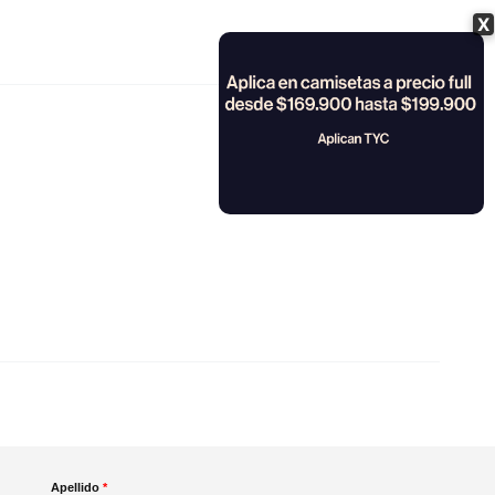
X
Apellido
*