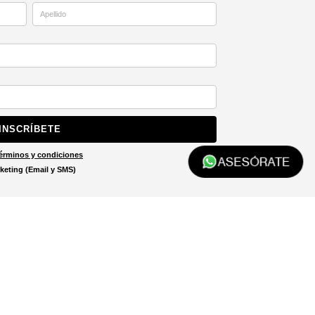
INSCRÍBETE
érminos y condiciones
ASESÓRATE
keting (Email y SMS)
Localizar tienda
El localizador de tiendas está
diseñado para ayudarte a
encontrar la tienda más cercana
a ti.