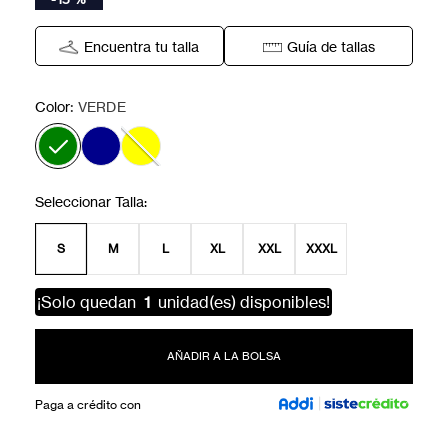
Encuentra tu talla
Guía de tallas
:
Color
VERDE
S
M
L
XL
XXL
XXXL
¡Solo quedan
1
unidad(es) disponibles!
AÑADIR A LA BOLSA
Paga a crédito con