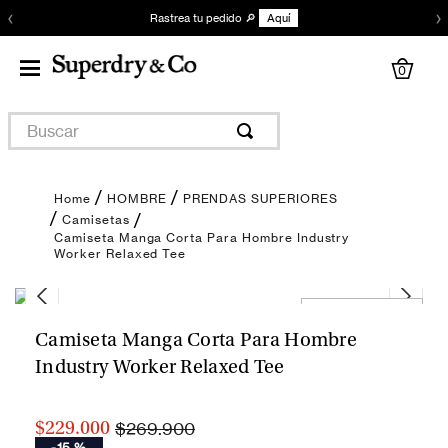
‹
›
Rastrea tu pedido 🔎
Aquí
0
Buscar
HOMBRE
PRENDAS SUPERIORES
Camisetas
Camiseta Manga Corta Para Hombre Industry
Worker Relaxed Tee
Encuentra tu talla
Camiseta Manga Corta Para Hombre
Industry Worker Relaxed Tee
$269.900
$229.000
-
15 %