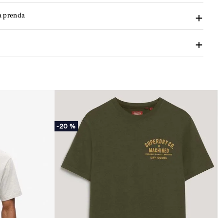
a prenda
-
20 %