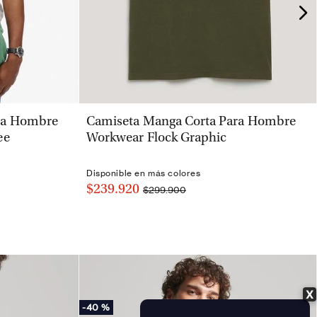
VISTA RÁPIDA
ra Hombre
Camiseta Manga Corta Para Hombre
ee
Workwear Flock Graphic
Disponible en más colores
$239.920
$299.900
X
-
40 %