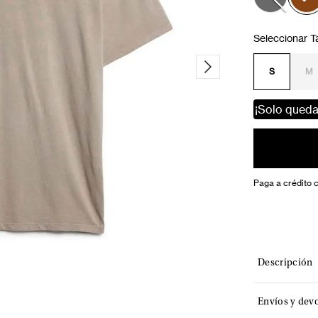
S
M
¡Solo qued
Paga a crédito 
Descripción
Envíos y dev