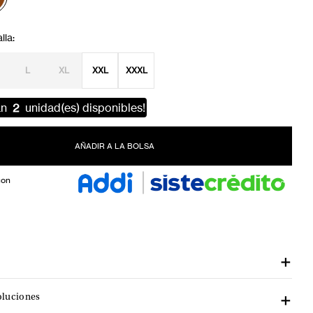
L
XL
XXL
XXXL
an
2
unidad(es) disponibles!
AÑADIR A LA BOLSA
con
oluciones