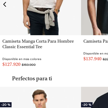
VISTA RÁPIDA
Camiseta Manga Corta Para Hombre
Camiseta Pa
Classic Essential Tee
Disponible en m
$137.940
$2
Disponible en más colores
$127.920
$159.900
Perfectos para ti
-
20 %
-
20 %