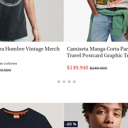
VISTA RÁPIDA
VISTA RÁPIDA
ra Hombre Vintage Merch
Camiseta Manga Corta Pa
Travel Postcard Graphic T
ás colores
$149.940
$249.900
29.900
-
20 %