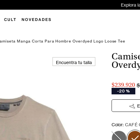
xplora las novedades y encuentra tu próximo look Superdry ✨
Aquí
CULT
NOVEDADES
amiseta Manga Corta Para Hombre Overdyed Logo Loose Tee
Camise
Encuentra tu talla
Overdy
$
$239.920
-
20 %
E
:
Color
CAFÉ 