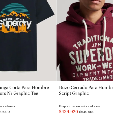
VISTA RÁPIDA
VISTA RÁPIDA
nga Corta Para Hombre
Buzo Cerrado Para Hombre
ors Nr Graphic Tee
Script Graphic
ás colores
Disponible en más colores
$439.920
99.900
$549.900