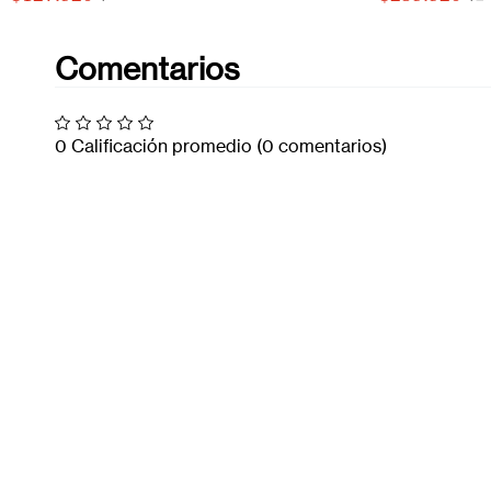
Comentarios
0 Calificación promedio
(0 comentarios)
Por favor, inicia sesión para escribir un comentario.
Más reciente
Todos
No hay comentarios.