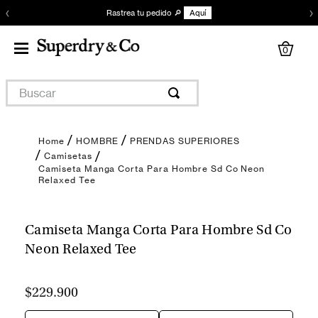
‹
›
Actualiza tu clóset 💙
Aquí
0
Buscar
HOMBRE
PRENDAS SUPERIORES
Camisetas
Camiseta Manga Corta Para Hombre Sd Co Neon
Relaxed Tee
Encuentra tu talla
Camiseta Manga Corta Para Hombre Sd Co
Neon Relaxed Tee
$229.900