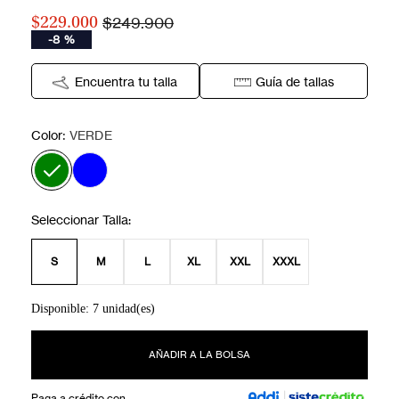
$249.900
$229.000
-
8 %
Encuentra tu talla
Guía de tallas
:
Color
VERDE
S
M
L
XL
XXL
XXXL
Disponible: 7 unidad(es)
AÑADIR A LA BOLSA
Paga a crédito con