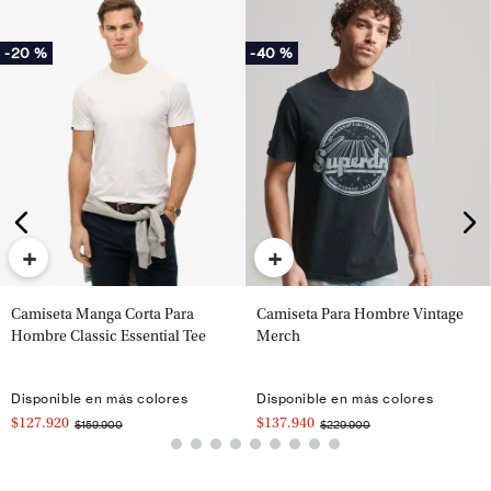
-
20 %
-
40 %
+
+
Camiseta Manga Corta Para
Camiseta Para Hombre Vintage
Hombre Classic Essential Tee
Merch
Disponible en más colores
Disponible en más colores
$127.920
$137.940
$159.900
$229.900