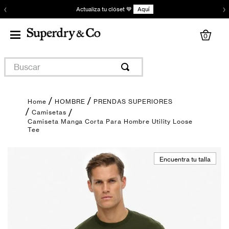
‹
›
Actualiza tu clóset 💙
Aquí
0
Buscar
HOMBRE
PRENDAS SUPERIORES
Camisetas
Camiseta Manga Corta Para Hombre Utility Loose
Tee
Encuentra tu talla