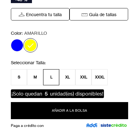
Encuentra tu talla
Guía de tallas
:
Color
AMARILLO
S
M
L
XL
XXL
XXXL
¡Solo quedan
5
unidad(es) disponibles!
AÑADIR A LA BOLSA
Paga a crédito con