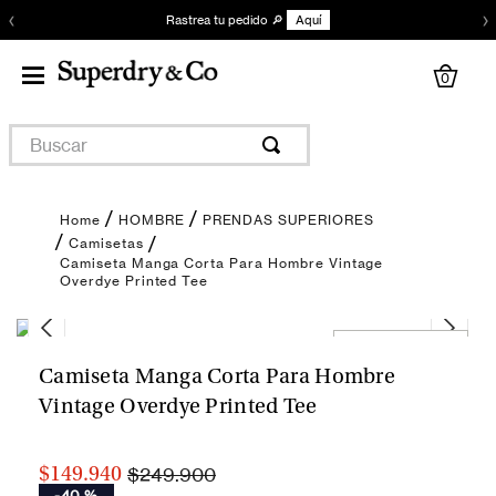
‹
›
Rastrea tu pedido 🔎
Aquí
0
Buscar
HOMBRE
PRENDAS SUPERIORES
Camisetas
Camiseta Manga Corta Para Hombre Vintage
Overdye Printed Tee
Encuentra tu talla
Camiseta Manga Corta Para Hombre
Vintage Overdye Printed Tee
$249.900
$149.940
-
40 %