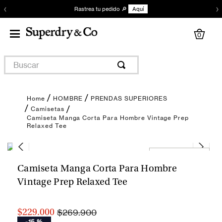
‹
›
Rastrea tu pedido 🔎
Aquí
0
Buscar
HOMBRE
PRENDAS SUPERIORES
Camisetas
Camiseta Manga Corta Para Hombre Vintage Prep
Relaxed Tee
Encuentra tu talla
Camiseta Manga Corta Para Hombre
Vintage Prep Relaxed Tee
$269.900
$229.000
-
15 %