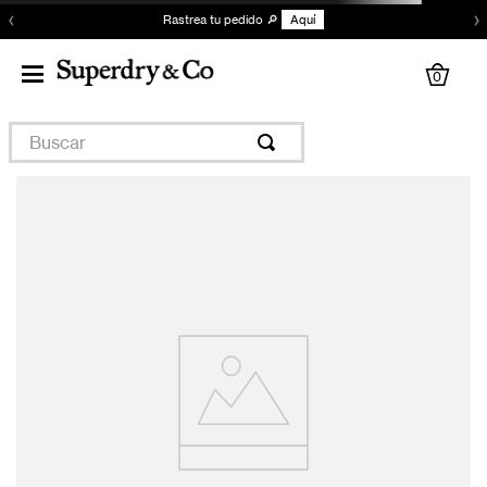
‹
›
Rastrea tu pedido 🔎
Aquí
0
Buscar