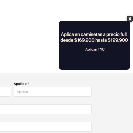
X
Apellido
*