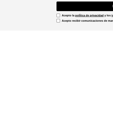
Acepto la
política de privacidad
y los
t
Acepto recibir comunicaciones de mar
Información Legal
irtual
Línea Ética
Términos y condiciones
ón sobre devoluciones
Promociones vigentes
u pedido aquí!
Política de cookies
Notificaciones judiciales
. - 12:00m
Política de privacidad