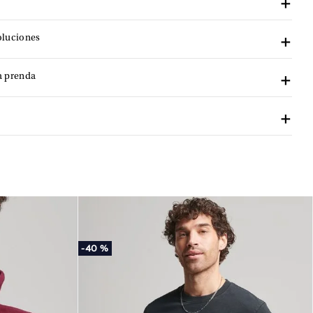
oluciones
a prenda
-
40 %