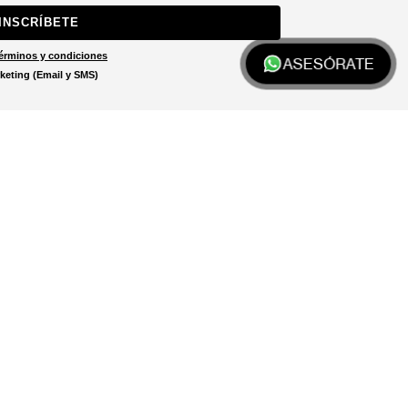
INSCRÍBETE
érminos y condiciones
ASESÓRATE
keting (Email y SMS)
Localizar tienda
El localizador de tiendas está
diseñado para ayudarte a
encontrar la tienda más cercana
a ti.
LOCALIZADOR DE TIENDAS