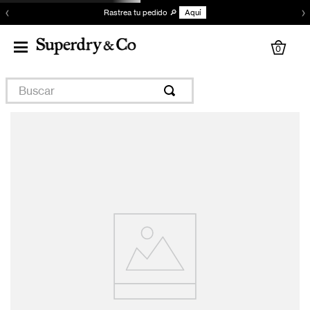
‹
›
Rastrea tu pedido 🔎
Aquí
0
Buscar