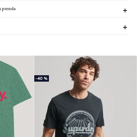
a prenda
-
40 %