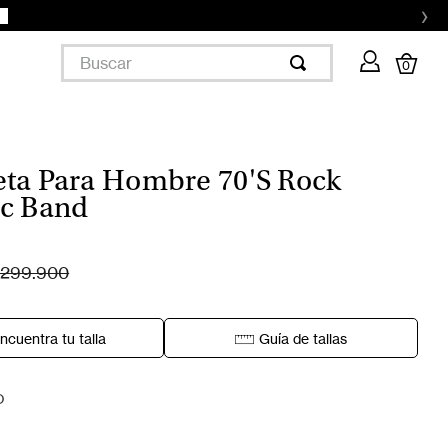
›
Buscar
0
ta Para Hombre 70'S Rock
c Band
299.900
ncuentra tu talla
Guía de tallas
O