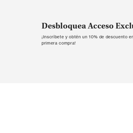
Desbloquea Acceso Excl
¡Inscríbete y obtén un 10% de descuento e
primera compra!
Contáctanos
Ayda
Ingresar PQR
Probador v
Contacta con nosotros
Envío