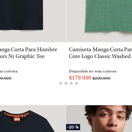
VISTA RÁPIDA
VISTA RÁPIDA
nga Corta Para Hombre
Camiseta Manga Corta Pa
ors Nr Graphic Tee
Core Logo Classic Washed
ás colores
Disponible en más colores
$179.940
99.900
$299.900
-
20 %