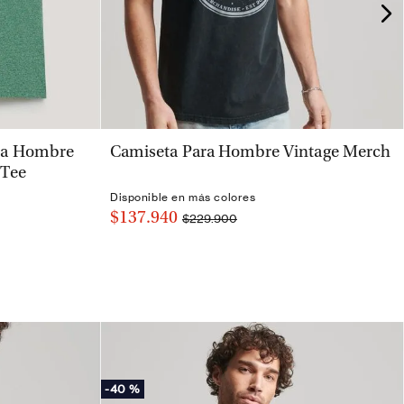
VISTA RÁPIDA
ra Hombre
Camiseta Para Hombre Vintage Merch
 Tee
Disponible en más colores
$137.940
$229.900
-
40 %