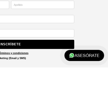
INSCRÍBETE
érminos y condiciones
ASESÓRATE
keting (Email y SMS)
Localizar tienda
El localizador de tiendas está
diseñado para ayudarte a
encontrar la tienda más cercana
a ti.