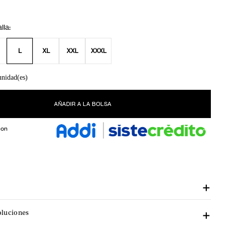
L
XL
XXL
XXXL
unidad(es)
AÑADIR A LA BOLSA
con
oluciones