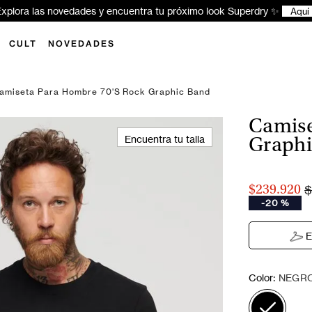
xplora las novedades y encuentra tu próximo look Superdry ✨
Aquí
CULT
NOVEDADES
amiseta Para Hombre 70'S Rock Graphic Band
Camise
Encuentra tu talla
Graphi
$
$239.920
-
20 %
E
:
Color
NEGR