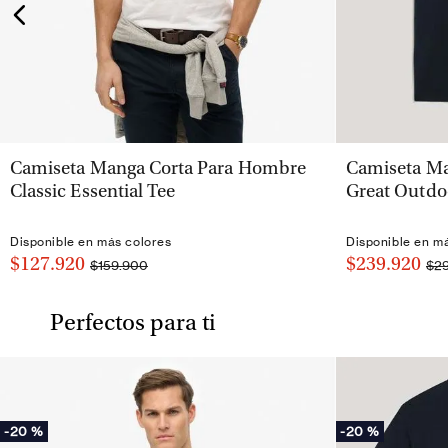
VISTA RÁPIDA
Camiseta Manga Corta Para Hombre
Camiseta Ma
Classic Essential Tee
Great Outdo
Disponible en más colores
Disponible en m
$127.920
$239.920
$159.900
$2
Perfectos para ti
-
20 %
-
20 %