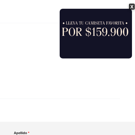
X
Apellido
*