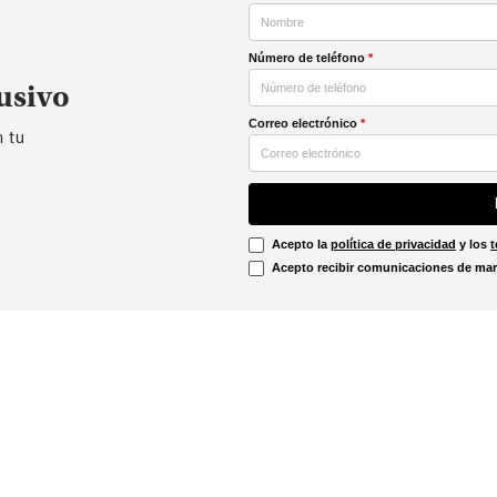
Número de teléfono
*
usivo
Correo electrónico
*
n tu
Acepto la
política de privacidad
y los
t
Acepto recibir comunicaciones de mar
Información Legal
irtual
Línea Ética
Términos y condiciones