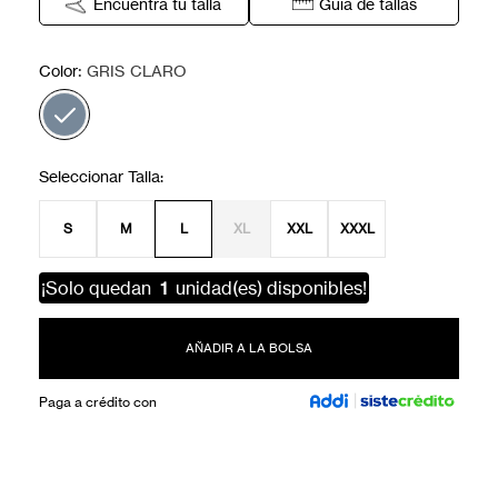
Encuentra tu talla
Guía de tallas
:
Color
GRIS CLARO
S
M
L
XL
XXL
XXXL
¡Solo quedan
1
unidad(es) disponibles!
AÑADIR A LA BOLSA
Paga a crédito con