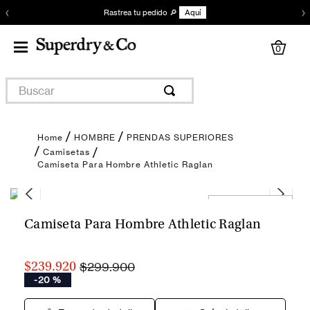
‹
›
Rastrea tu pedido 🔎
Aquí
0
Buscar
HOMBRE
PRENDAS SUPERIORES
Camisetas
Camiseta Para Hombre Athletic Raglan
Encuentra tu talla
Camiseta Para Hombre Athletic Raglan
$299.900
$239.920
-
20 %