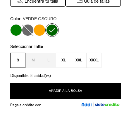
Encuentra tu talla
Guía de tallas
:
Color
VERDE OSCURO
S
M
L
XL
XXL
XXXL
Disponible: 8 unidad(es)
AÑADIR A LA BOLSA
Paga a crédito con