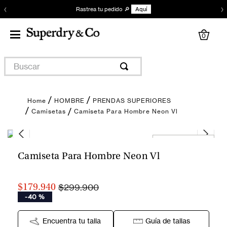
‹
›
Rastrea tu pedido 🔎
Aquí
0
Buscar
HOMBRE
PRENDAS SUPERIORES
Camiseta Para Hombre Neon Vl
Camisetas
Encuentra tu talla
Camiseta Para Hombre Neon Vl
$299.900
$179.940
-
40 %
Encuentra tu talla
Guía de tallas