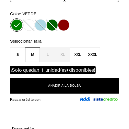
:
Color
VERDE
S
M
L
XL
XXL
XXXL
¡Solo quedan
1
unidad(es) disponibles!
AÑADIR A LA BOLSA
Paga a crédito con