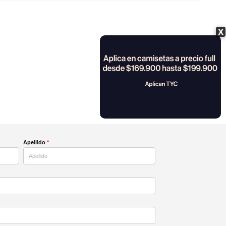
X
Apellido
*