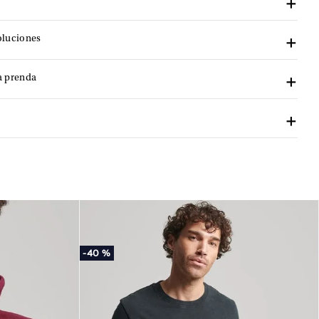
oluciones
a prenda
-
40 %