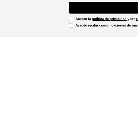
Acepto la
política de privacidad
y los
t
Acepto recibir comunicaciones de mar
Información Legal
irtual
Línea Ética
Términos y condiciones
ón sobre devoluciones
Promociones vigentes
u pedido aquí!
Política de cookies
Notificaciones judiciales
. - 12:00m
Política de privacidad