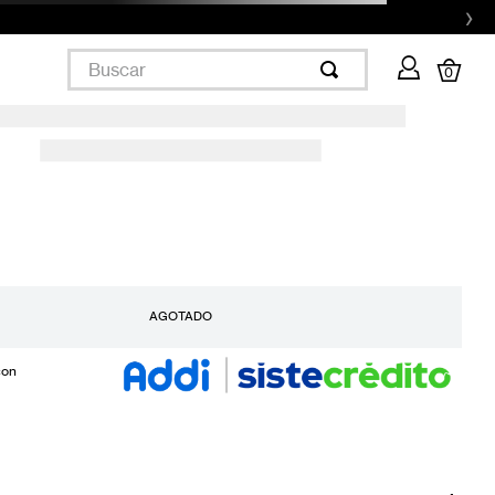
›
Buscar
0
AGOTADO
con