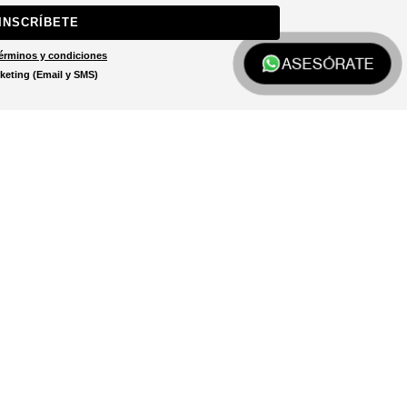
INSCRÍBETE
érminos y condiciones
ASESÓRATE
keting (Email y SMS)
Localizar tienda
El localizador de tiendas está
diseñado para ayudarte a
encontrar la tienda más cercana
a ti.
LOCALIZADOR DE TIENDAS