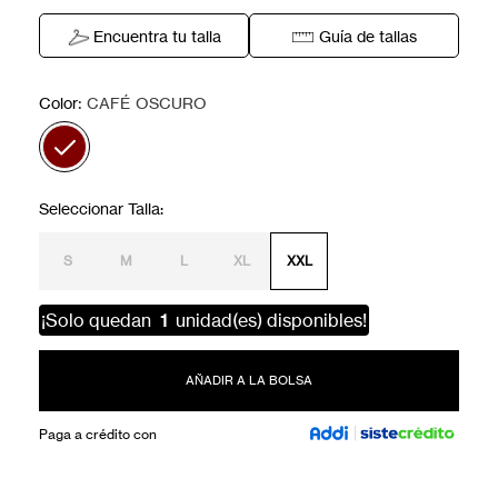
Encuentra tu talla
Guía de tallas
:
Color
CAFÉ OSCURO
S
M
L
XL
XXL
¡Solo quedan
1
unidad(es) disponibles!
AÑADIR A LA BOLSA
Paga a crédito con