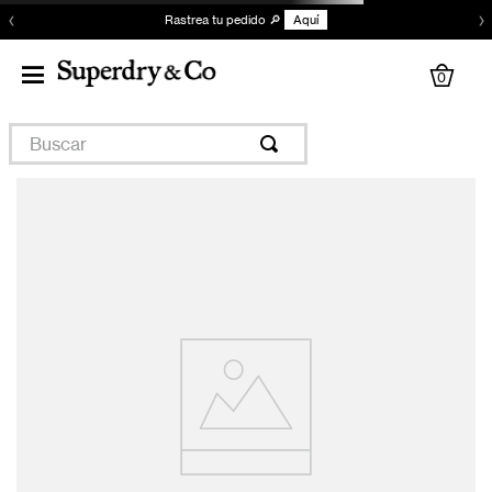
‹
›
Rastrea tu pedido 🔎
Aquí
0
Buscar