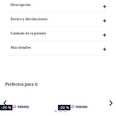
Descripción
Envíos y devoluciones
Cuidado de la prenda
Más detalles
+
+
Perfectos para ti
$127.920
$239.920
$159.900
$299.900
-
20 %
-
20 %