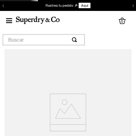
‹
›
Rastrea tu pedido 🔎
Aquí
0
Buscar