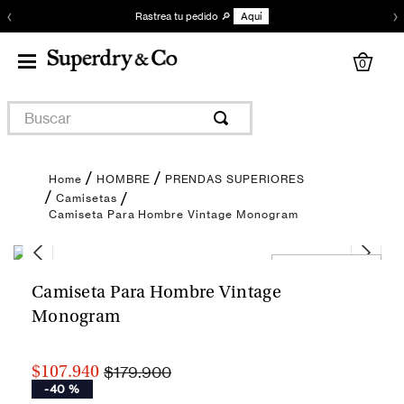
‹
›
Rastrea tu pedido 🔎
Aquí
0
Buscar
HOMBRE
PRENDAS SUPERIORES
Camisetas
Camiseta Para Hombre Vintage Monogram
Encuentra tu talla
Camiseta Para Hombre Vintage
Monogram
$179.900
$107.940
-
40 %