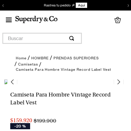
‹
›
Rastrea tu pedido 🔎
Aquí
0
Buscar
HOMBRE
PRENDAS SUPERIORES
Camisetas
Camiseta Para Hombre Vintage Record Label Vest
Camiseta Para Hombre Vintage Record
Label Vest
$199.900
$159.920
-
20 %