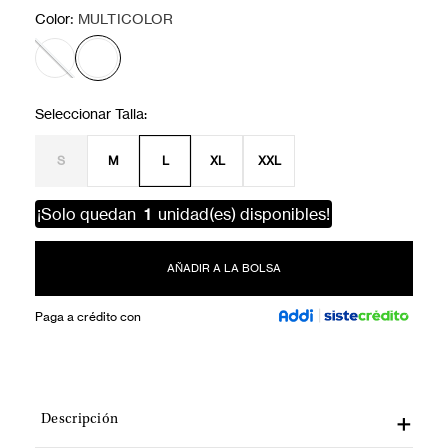
:
Color
MULTICOLOR
S
M
L
XL
XXL
¡Solo quedan
1
unidad(es) disponibles!
AÑADIR A LA BOLSA
Paga a crédito con
Descripción