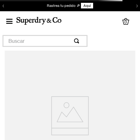
‹
›
Rastrea tu pedido 🔎
Aquí
0
Buscar