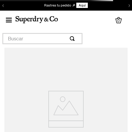
‹
›
Rastrea tu pedido 🔎
Aquí
0
Buscar