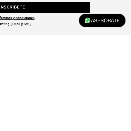
INSCRÍBETE
érminos y condiciones
ASESÓRATE
keting (Email y SMS)
Localizar tienda
El localizador de tiendas está
diseñado para ayudarte a
encontrar la tienda más cercana
a ti.
LOCALIZADOR DE TIENDAS