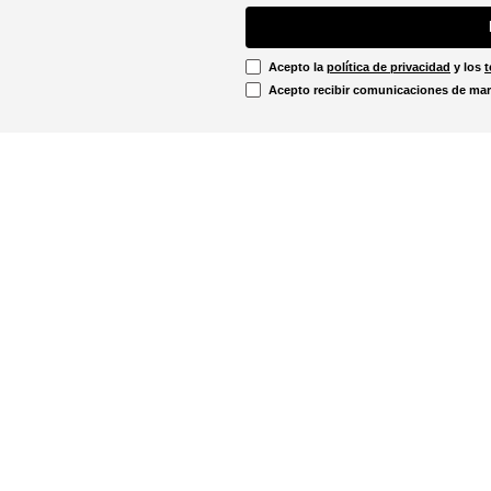
Acepto la
política de privacidad
y los
t
Acepto recibir comunicaciones de mar
Información Legal
irtual
Línea Ética
Términos y condiciones
ón sobre devoluciones
Promociones vigentes
u pedido aquí!
Política de cookies
Notificaciones judiciales
. - 12:00m
Política de privacidad