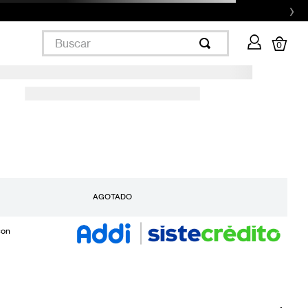
›
Buscar
0
AGOTADO
con