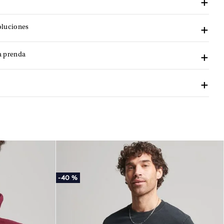
oluciones
a prenda
-
40 %