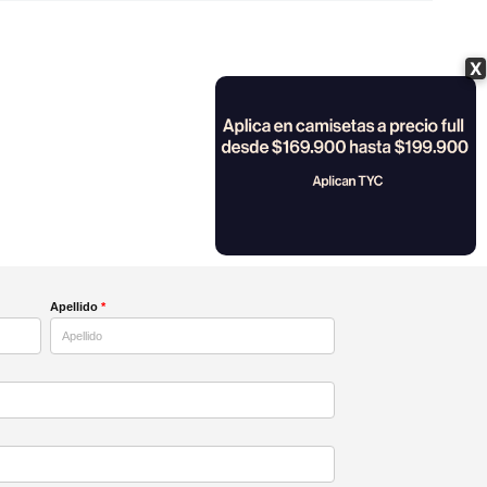
X
Apellido
*