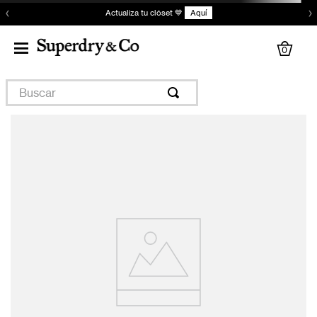
‹
›
Actualiza tu clóset 💙
Aquí
0
Buscar