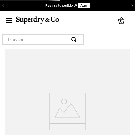
‹
›
Rastrea tu pedido 🔎
Aquí
0
Buscar