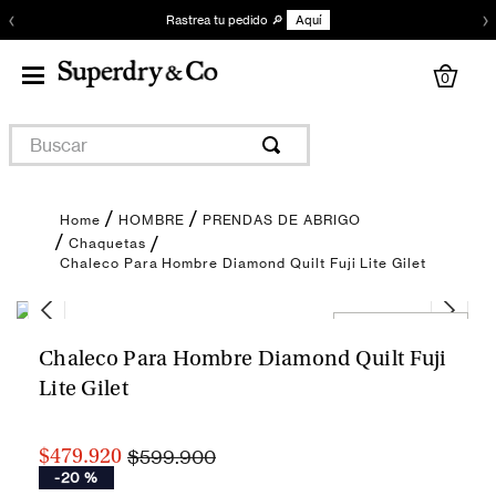
‹
›
Rastrea tu pedido 🔎
Aquí
0
Buscar
HOMBRE
PRENDAS DE ABRIGO
Chaquetas
Chaleco Para Hombre Diamond Quilt Fuji Lite Gilet
Encuentra tu talla
Chaleco Para Hombre Diamond Quilt Fuji
Lite Gilet
$599.900
$479.920
-
20 %