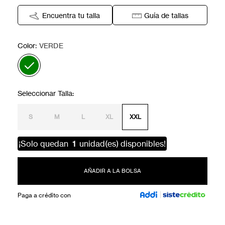
Encuentra tu talla
Guía de tallas
:
Color
VERDE
S
M
L
XL
XXL
¡Solo quedan
1
unidad(es) disponibles!
AÑADIR A LA BOLSA
Paga a crédito con