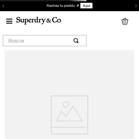
‹
›
Rastrea tu pedido 🔎
Aquí
0
Buscar