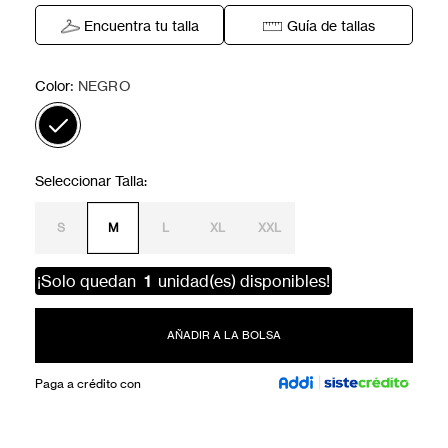
Encuentra tu talla
Guía de tallas
:
Color
NEGRO
S
M
L
XL
XXL
¡Solo quedan
1
unidad(es) disponibles!
AÑADIR A LA BOLSA
Paga a crédito con