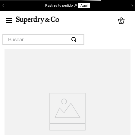
‹
›
Rastrea tu pedido 🔎
Aquí
0
Buscar