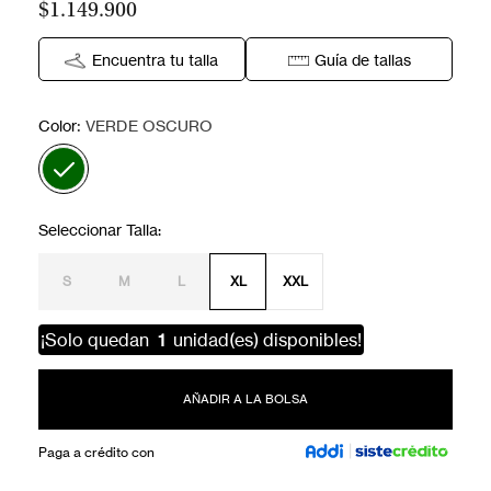
$1.149.900
Encuentra tu talla
Guía de tallas
:
Color
VERDE OSCURO
S
M
L
XL
XXL
¡Solo quedan
1
unidad(es) disponibles!
AÑADIR A LA BOLSA
Paga a crédito con