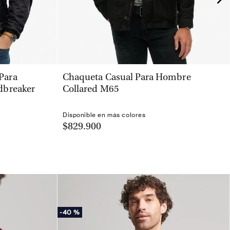
VISTA RÁPIDA
Para
Chaqueta Casual Para Hombre
dbreaker
Collared M65
Disponible en más colores
$829.900
-
40 %