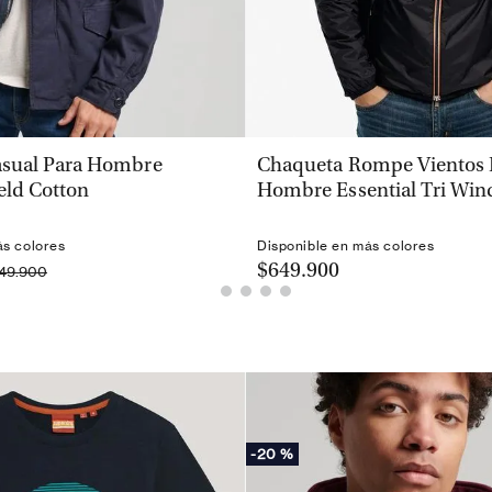
VISTA RÁPIDA
VISTA RÁPIDA
sual Para Hombre
Chaqueta Rompe Vientos 
eld Cotton
Hombre Essential Tri Win
ás colores
Disponible en más colores
$649.900
149.900
-
20 %