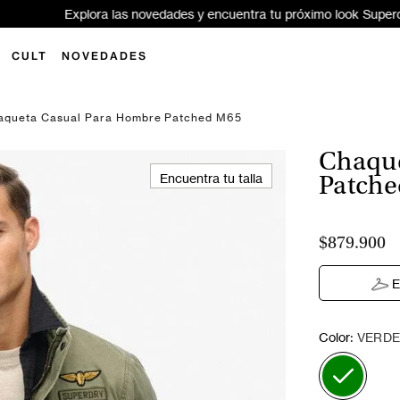
xplora las novedades y encuentra tu próximo look Superdry ✨
Aquí
CULT
NOVEDADES
aqueta Casual Para Hombre Patched M65
Chaque
Encuentra tu talla
Patch
$879.900
E
:
Color
VERDE