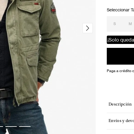
S
M
¡Solo qued
Paga a crédito 
Descripción
Envíos y dev