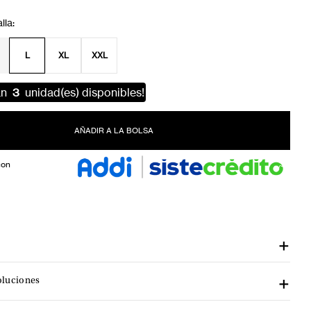
L
XL
XXL
an
3
unidad(es) disponibles!
AÑADIR A LA BOLSA
con
oluciones