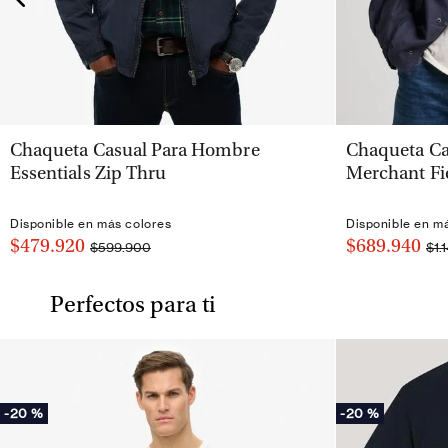
VISTA RÁPIDA
Chaqueta Casual Para Hombre
Chaqueta Ca
Essentials Zip Thru
Merchant Fi
Disponible en más colores
Disponible en m
$479.920
$689.940
$599.900
$1.
Perfectos para ti
-
20 %
-
20 %