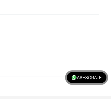
ASESÓRATE
Apellido
*