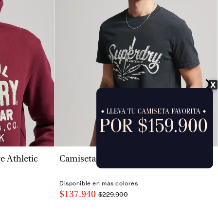
X
VISTA RÁPIDA
 Athletic
Camiseta Para Hombre Vintage Merch
Disponible en más colores
$137.940
$229.900