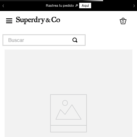
‹
›
Rastrea tu pedido 🔎
Aquí
0
Buscar