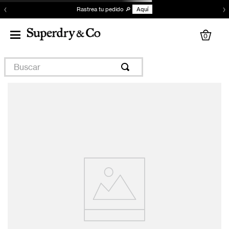
‹
›
Rastrea tu pedido 🔎
Aquí
0
Buscar