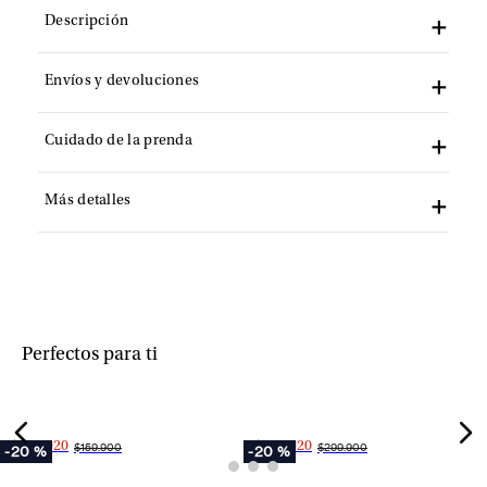
Descripción
Envíos y devoluciones
Cuidado de la prenda
Más detalles
+
+
Perfectos para ti
$127.920
$239.920
$159.900
$299.900
-
20 %
-
20 %