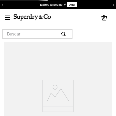
‹
›
Rastrea tu pedido 🔎
Aquí
0
Buscar