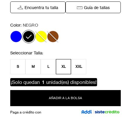
Encuentra tu talla
Guía de tallas
:
Color
NEGRO
S
M
L
XL
XXL
¡Solo quedan
1
unidad(es) disponibles!
AÑADIR A LA BOLSA
Paga a crédito con