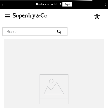
‹
›
Rastrea tu pedido 🔎
Aquí
0
Buscar