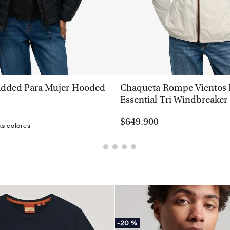
VISTA RÁPIDA
VISTA RÁPIDA
added Para Mujer Hooded
Chaqueta Rompe Vientos 
Essential Tri Windbreaker
$649.900
ás colores
-
20 %