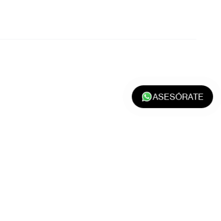
ASESÓRATE
Apellido
*