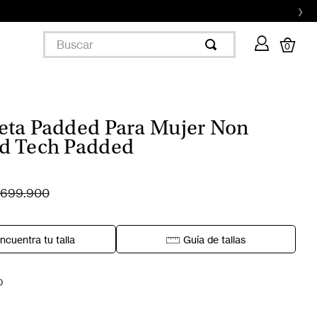
›
ook Superdry ✨
Aquí
Buscar
0
ta Padded Para Mujer Non
d Tech Padded
699.900
ncuentra tu talla
Guía de tallas
O