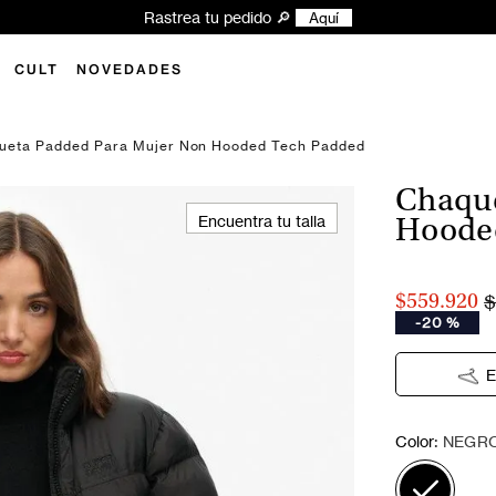
Explora las novedades y encuentra tu próximo l
CULT
NOVEDADES
ueta Padded Para Mujer Non Hooded Tech Padded
Chaque
Encuentra tu talla
Hoode
$
$559.920
-
20 %
E
:
Color
NEGR