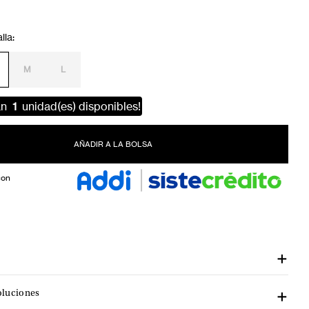
M
L
an
1
unidad(es) disponibles!
AÑADIR A LA BOLSA
con
oluciones