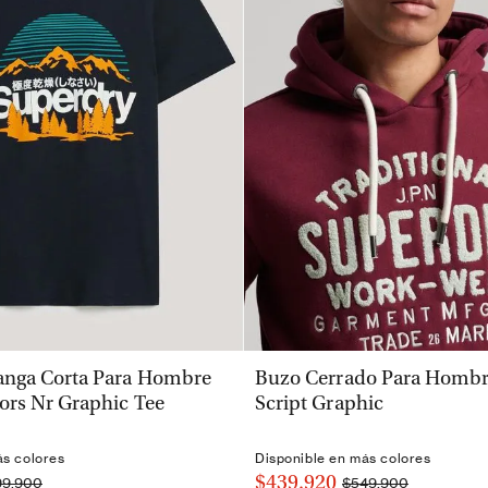
VISTA RÁPIDA
VISTA RÁPIDA
nga Corta Para Hombre
Buzo Cerrado Para Hombre
ors Nr Graphic Tee
Script Graphic
ás colores
Disponible en más colores
$439.920
99.900
$549.900