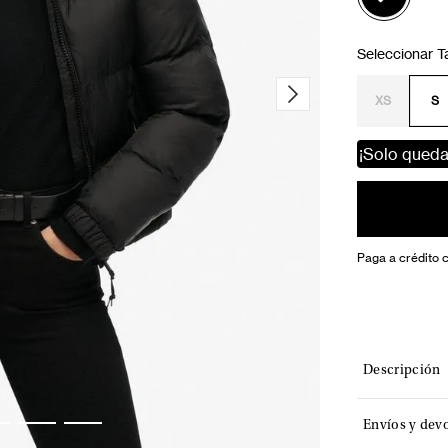
XS
S
¡Solo qued
Paga a crédito 
Descripción
Envíos y dev