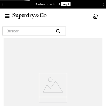
‹
›
Rastrea tu pedido 🔎
Aquí
0
Buscar