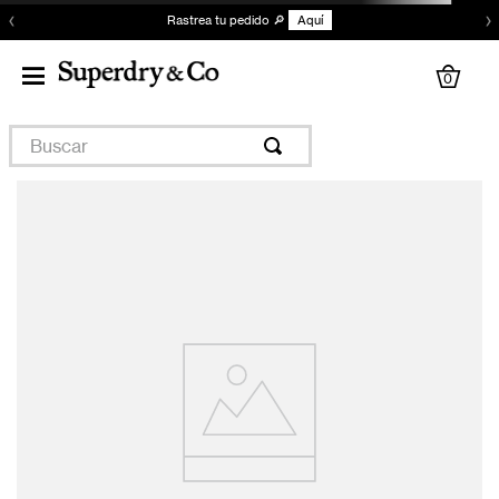
‹
›
Rastrea tu pedido 🔎
Aquí
0
Buscar